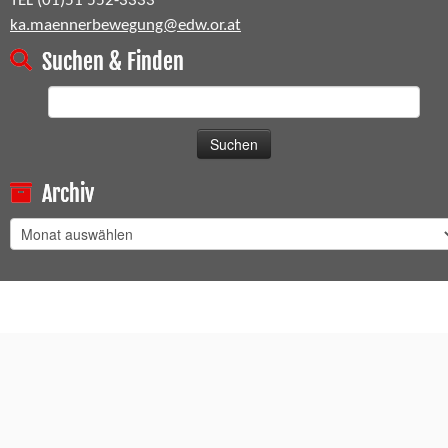
TEL (01)51 552-3333
ka.maennerbewegung@edw.or.at
Suchen & Finden
Suchen
nach:
Archiv
Archiv