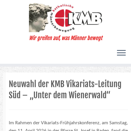
Zum
Inhalt
springen
Wir greifen auf, was Männer bewegt
Neuwahl der KMB Vikariats-Leitung
Süd – „Unter dem Wienerwald“
Im Rahmen der Vikariats-Frühjahrskonferenz, am Samstag,
den 11. April 2026 in der Pfarre St. Josef in Baden, fand die