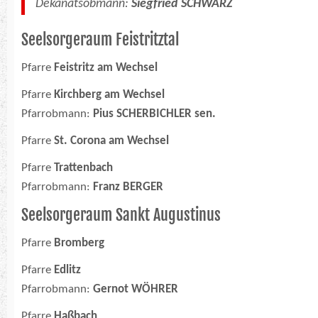
Dekanatsobmann:
Siegfried SCHWARZ
Seelsorgeraum Feistritztal
Pfarre
Feistritz am Wechsel
Pfarre
Kirchberg am Wechsel
Pfarrobmann:
Pius SCHERBICHLER sen.
Pfarre
St. Corona am Wechsel
Pfarre
Trattenbach
Pfarrobmann:
Franz BERGER
Seelsorgeraum Sankt Augustinus
Pfarre
Bromberg
Pfarre
Edlitz
Pfarrobmann:
Gernot WÖHRER
Pfarre
Haßbach