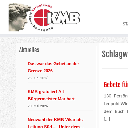
Zum
Inhalt
springen
ST
Aktuelles
Schlagw
Das war das Gebet an der
Grenze 2026
25. Juni 2026
Gebete fü
KMB gratuliert Alt-
130 Persön
Bürgermeister Marihart
Leopold Wim
20. Mai 2026
dem Buch h
[…]
Neuwahl der KMB Vikariats-
Leitung Süd – „Unter dem