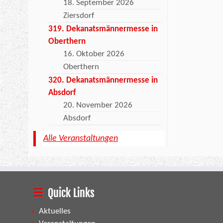
18. September 2026
Ziersdorf
319. Dekanatsmännermesse in
Oberthern
16. Oktober 2026
Oberthern
320. Dekanatsmännermesse in
Absdorf
20. November 2026
Absdorf
Alle Veranstaltungen
Quick Links
Aktuelles