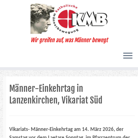
Zum
Inhalt
springen
Wir greifen auf, was Männer bewegt
Männer-Einkehrtag in
Lanzenkirchen, Vikariat Süd
Vikariats- Männer-Einkehrtag am 14. März 2026, der
Samstag vor dem Laetare Sonntag,
im Pfarrzentrum der