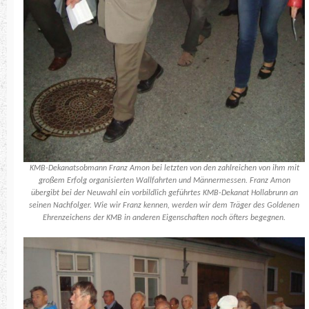
KMB-Dekanatsobmann Franz Amon bei letzten von den zahlreichen von ihm mit
großem Erfolg organisierten Wallfahrten und Männermessen. Franz Amon
übergibt bei der Neuwahl ein vorbildlich geführtes KMB-Dekanat Hollabrunn an
seinen Nachfolger. Wie wir Franz kennen, werden wir dem Träger des Goldenen
Ehrenzeichens der KMB in anderen Eigenschaften noch öfters begegnen.