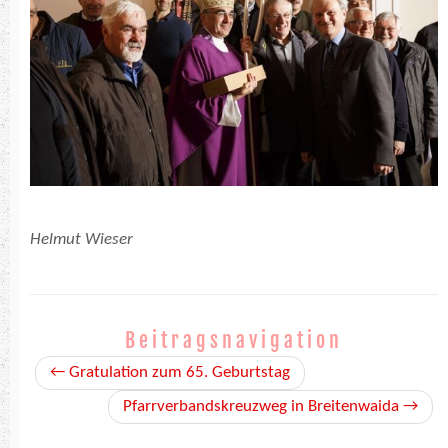
Helmut Wieser
Beitragsnavigation
←
Gratulation zum 65. Geburtstag
Pfarrverbandskreuzweg in Breitenwaida
→