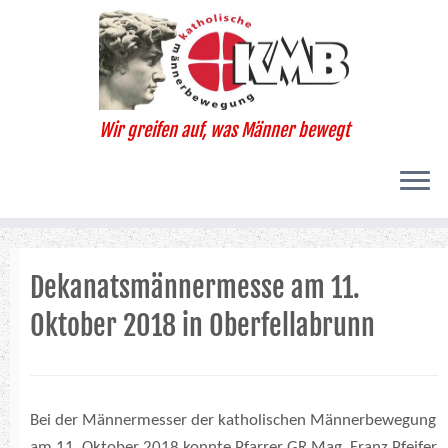
Zum
Inhalt
springen
Wir greifen auf, was Männer bewegt
Dekanatsmännermesse am 11.
Oktober 2018 in Oberfellabrunn
Bei der Männermesser der katholischen Männerbewegung
am 11. Oktober 2018 konnte Pfarrer GR Mag. Franz Pfeifer