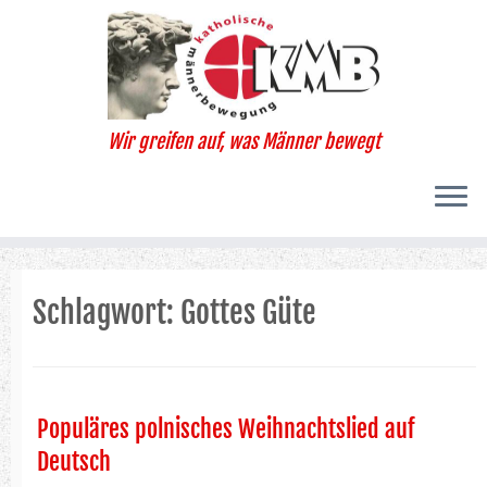
Zum
Inhalt
springen
Wir greifen auf, was Männer bewegt
Schlagwort:
Gottes Güte
Populäres polnisches Weihnachtslied auf
Deutsch