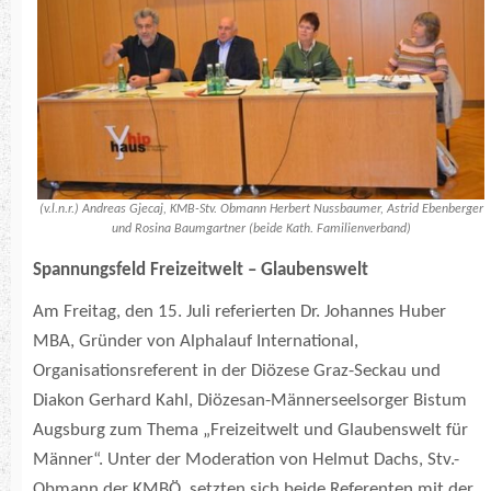
(v.l.n.r.) Andreas Gjecaj, KMB-Stv. Obmann Herbert Nussbaumer, Astrid Ebenberger
und Rosina Baumgartner (beide Kath. Familienverband)
Spannungsfeld Freizeitwelt – Glaubenswelt
Am Freitag, den 15. Juli referierten Dr. Johannes Huber
MBA, Gründer von Alphalauf International,
Organisationsreferent in der Diözese Graz-Seckau und
Diakon Gerhard Kahl, Diözesan-Männerseelsorger Bistum
Augsburg zum Thema „Freizeitwelt und Glaubenswelt für
Männer“. Unter der Moderation von Helmut Dachs, Stv.-
Obmann der KMBÖ, setzten sich beide Referenten mit der