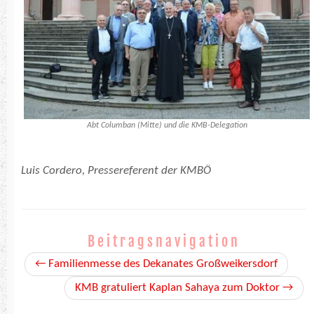
Abt Columban (Mitte) und die KMB-Delegation
Luis Cordero, Pressereferent der KMBÖ
Beitragsnavigation
←
Familienmesse des Dekanates Großweikersdorf
KMB gratuliert Kaplan Sahaya zum Doktor
→