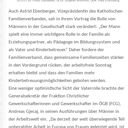
(v.l.n.r.) Dr. Franz Gütlbauer, DI Dr. Leopold Wimmer, DDR. Paul Eiselsberg
Auch Astrid Ebenberger, Vizepräsidentin des Katholischen
Familienverbandes, sah in ihrem Vortrag die Rolle von
Männern in der Gesellschaft stark verändert: „Der Mann
spielt eine immer wichtigere Rolle in der Familie als
Erziehungspartner, als Pädagoge im Bildungssystem und
als Vater und Kinderbetreuer.“ Daher fordere der
Familienverband, dass gemeinsame Familienzeiten stärker
in den Vordergrund rücken, der arbeitsfreie Sonntag
erhalten bleibt und dass den Familien mehr
Kinderbetreuungsmöglichkeiten geboten werden.
Eine weniger optimistische Sicht der Vaterrolle brachte der
Generalsekretär der Fraktion Christlicher
Gewerkschafterinnen und Gewerkschafter im ÖGB (FCG),
Andreas Gjecaj, in seinen Ausführungen über Männer in
der Arbeitswelt ein. „Da derzeit der weit überwiegende Teil
unbezahlter Arbeit in Europa von Frauen geleistet wird, ist