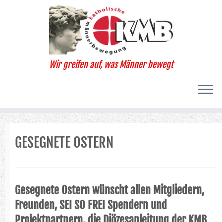
Zum
Inhalt
springen
Wir greifen auf, was Männer bewegt
GESEGNETE OSTERN
Gesegnete Ostern wünscht allen Mitgliedern,
Freunden, SEI SO FREI Spendern und
Projektpartnern,
die Diözesanleitung der KMB