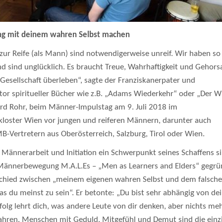
ung mit deinem wahren Selbst machen
 zur Reife (als Mann) sind notwendigerweise unreif. Wir haben so 
und sind unglücklich. Es braucht Treue, Wahrhaftigkeit und Gehor
 Gesellschaft überleben“, sagte der Franziskanerpater und
utor spiritueller Bücher wie z.B. „Adams Wiederkehr“ oder „Der W
rd Rohr, beim Männer-Impulstag am 9. Juli 2018 im
kloster Wien vor jungen und reiferen Männern, darunter auch
-Vertretern aus Oberösterreich, Salzburg, Tirol oder Wien.
 Männerarbeit und Initiation ein Schwerpunkt seines Schaffens si
Männerbewegung M.A.L.Es – „Men as Learners and Elders“ gegrü
schied zwischen „meinem eigenen wahren Selbst und dem falsch
was du meinst zu sein“. Er betonte: „Du bist sehr abhängig von d
rfolg lehrt dich, was andere Leute von dir denken, aber nichts me
ahren. Menschen mit Geduld, Mitgefühl und Demut sind die einz