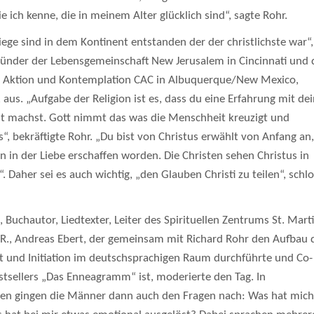
 ich kenne, die in meinem Alter glücklich sind“, sagte Rohr.
ege sind in dem Kontinent entstanden der der christlichste war“,
ründer der Lebensgemeinschaft New Jerusalem in Cincinnati und 
r Aktion und Kontemplation CAC in Albuquerque/New Mexico,
 aus. „Aufgabe der Religion ist es, dass du eine Erfahrung mit d
t machst. Gott nimmt das was die Menschheit kreuzigt und
“, bekräftigte Rohr. „Du bist von Christus erwählt von Anfang an,
 in der Liebe erschaffen worden. Die Christen sehen Christus in
“. Daher sei es auch wichtig, „den Glauben Christi zu teilen“, schl
 Buchautor, Liedtexter, Leiter des Spirituellen Zentrums St. Mart
i.R., Andreas Ebert, der gemeinsam mit Richard Rohr den Aufbau 
 und Initiation im deutschsprachigen Raum durchführte und Co-
stsellers „Das Enneagramm“ ist, moderierte den Tag. In
en gingen die Männer dann auch den Fragen nach: Was hat mich