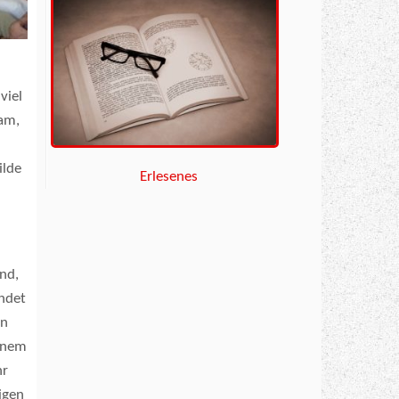
viel
sam,
ilde
Erlesenes
nd,
ndet
en
einem
hr
igen