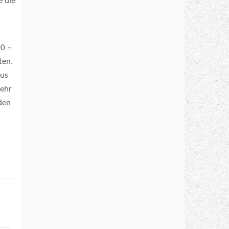
e die
0 –
ten.
aus
sehr
den