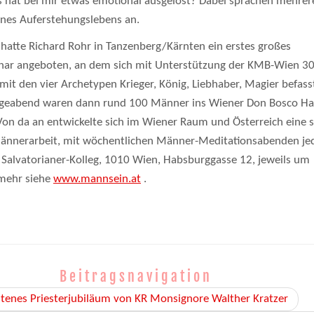
 hat bei mir etwas emotional ausgelöst? Dabei sprachen mehrer
nes Auferstehungslebens an.
 hatte Richard Rohr in Tanzenberg/Kärnten ein erstes großes
ar angeboten, an dem sich mit Unterstützung der KMB-Wien 30
it den vier Archetypen Krieger, König, Liebhaber, Magier befass
lgeabend waren dann rund 100 Männer ins Wiener Don Bosco H
n da an entwickelte sich im Wiener Raum und Österreich eine 
 Männerarbeit, mit wöchentlichen Männer-Meditationsabenden je
Salvatorianer-Kolleg, 1010 Wien, Habsburggasse 12, jeweils um
 mehr siehe
www.mannsein.at
.
Beitragsnavigation
enes Priesterjubiläum von KR Monsignore Walther Kratzer