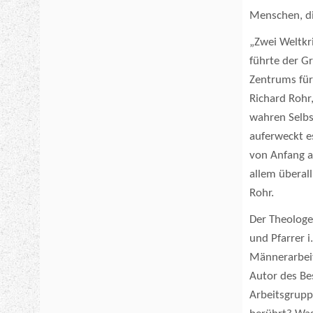
Menschen, die
„Zwei Weltkri
führte der G
Zentrums fü
Richard Rohr,
wahren Selbs
auferweckt es
von Anfang an
allem überall
Rohr.
Der Theologe,
und Pfarrer 
Männerarbeit
Autor des Be
Arbeitsgrupp