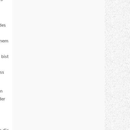
des
einem
 bist
oss
in
der