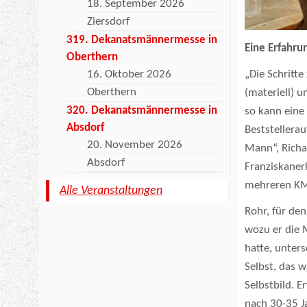
18. September 2026
Ziersdorf
319. Dekanatsmännermesse in
Eine Erfahr
Oberthern
16. Oktober 2026
„Die Schritte
Oberthern
(materiell) 
320. Dekanatsmännermesse in
so kann eine
Absdorf
Beststellera
20. November 2026
Mann“, Richa
Absdorf
Franziskaner
mehreren KMB
Alle Veranstaltungen
Rohr, für den
wozu er die 
hatte, unter
Selbst, das 
Selbstbild. E
nach 30-35 J