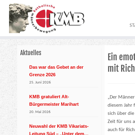
Zum
Inhalt
springen
ST
Aktuelles
Ein emo
mit Ric
Das war das Gebet an der
Grenze 2026
25. Juni 2026
KMB gratuliert Alt-
„Der Männer-
Bürgermeister Marihart
diesem Jahr 
20. Mai 2026
sich über di
Zeit für uns 
Neuwahl der KMB Vikariats-
auch für Ric
Leitung Süd – „Unter dem