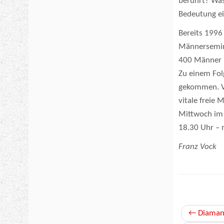
berührt? Was
Bedeutung ei
Bereits 1996
Männersemin
400 Männer m
Zu einem Fo
gekommen. Vo
vitale freie
Mittwoch im 
18.30 Uhr –
Franz Vock
←
Diamant